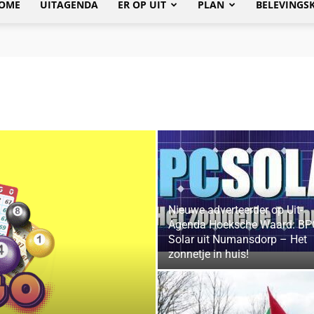
OME
UITAGENDA
ER OP UIT
PLAN
BELEVINGS
Nieuwe adverteerder op Uit-
Agenda Hoeksche Waard: BP
Solar uit Numansdorp – Het
zonnetje in huis!