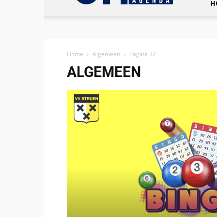
H
Home
Algemeen
Pagina 32
ALGEMEEN