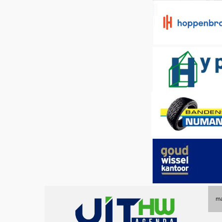
Uitagenda
ma
Hoeksche
Waard