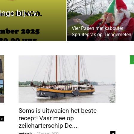
ngo bij v.v.
Vier Pasen met kabouter
Spruiteprak op Tiengemeten
Soms is uitwaaien het beste
recept! Vaar mee op
0
zeilcharterschip De...
redactie
-
27 maart 2022
0