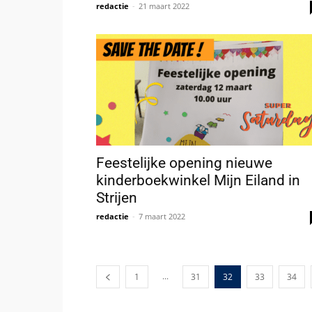
redactie
-
21 maart 2022
Feestelijke opening nieuwe
kinderboekwinkel Mijn Eiland in
Strijen
redactie
-
7 maart 2022
...
1
31
32
33
34