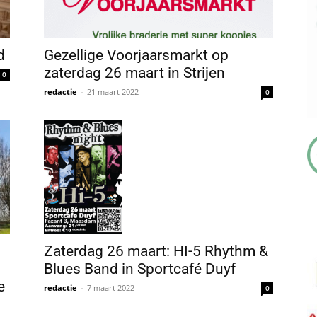
d
Gezellige Voorjaarsmarkt op
zaterdag 26 maart in Strijen
0
redactie
-
21 maart 2022
0
Zaterdag 26 maart: HI-5 Rhythm &
Blues Band in Sportcafé Duyf
e
redactie
-
7 maart 2022
0