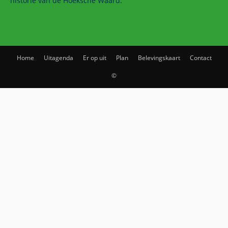
historie van de Hoeksche Waard.
Home
Uitagenda
Er op uit
Plan
Belevingskaart
Contact
©