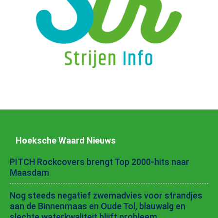
Hoeksche Waard Nieuws
PITCH Rockcovers brengt Top 2000-hits naar
Maasdam
Nog steeds negatief zwemadvies voor strandjes
aan de Binnenmaas en Oude Tol, blauwalg en
slechte waterkwaliteit blijft probleem