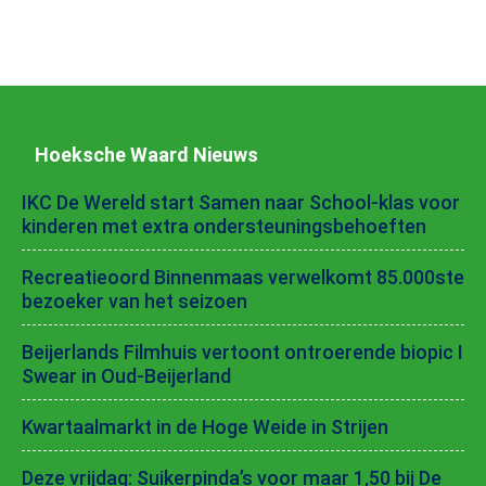
Hoeksche Waard Nieuws
IKC De Wereld start Samen naar School-klas voor
kinderen met extra ondersteuningsbehoeften
Recreatieoord Binnenmaas verwelkomt 85.000ste
bezoeker van het seizoen
Beijerlands Filmhuis vertoont ontroerende biopic I
Swear in Oud-Beijerland
Kwartaalmarkt in de Hoge Weide in Strijen
Deze vrijdag: Suikerpinda’s voor maar 1,50 bij De