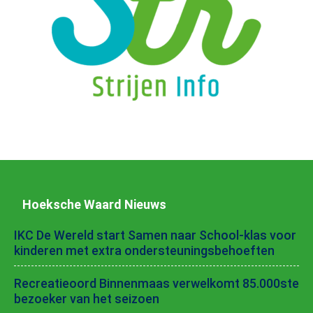
Hoeksche Waard Nieuws
IKC De Wereld start Samen naar School-klas voor
kinderen met extra ondersteuningsbehoeften
Recreatieoord Binnenmaas verwelkomt 85.000ste
bezoeker van het seizoen