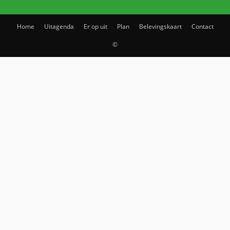
Home
Uitagenda
Er op uit
Plan
Belevingskaart
Contact
©