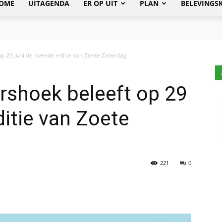
OME
UITAGENDA
ER OP UIT
PLAN
BELEVINGS
op 29 juni de tweede editie van Zoete Zaterdag
rshoek beleeft op 29
ditie van Zoete
221
0