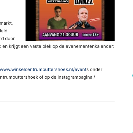
markt,
deld
rd door
 en krijgt een vaste plek op de evenementenkalender:
www.winkelcentrumputtershoek.nl/event
s onder
entrumputtershoek of op de Instagrampagina /