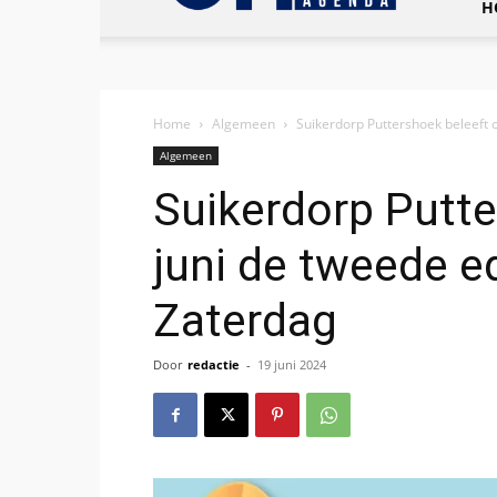
H
Home
Algemeen
Suikerdorp Puttershoek beleeft 
Algemeen
Suikerdorp Putte
juni de tweede e
Zaterdag
Door
redactie
-
19 juni 2024