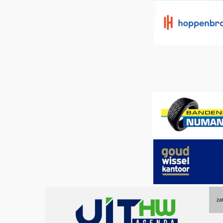
Uitagenda
za
Hoeksche
Waard