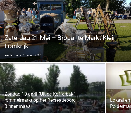
Zaterdag 21 Mei – Brocante Markt Klein
Frankrijk
redactie
-
16 mei 2022
Zondag 10 april “Uit de Kofferbak”
rommelmarkt op het Recreatieoord
Lokaal en 
Binnenmaas
Poldermark