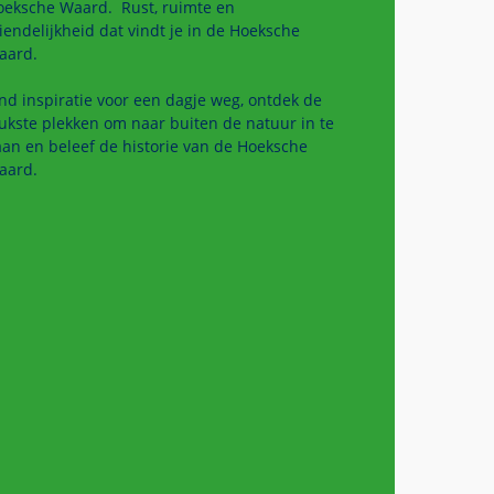
oeksche Waard. Rust, ruimte en
iendelijkheid dat vindt je in de Hoeksche
aard.
nd inspiratie voor een dagje weg, ontdek de
ukste plekken om naar buiten de natuur in te
an en beleef de historie van de Hoeksche
aard.