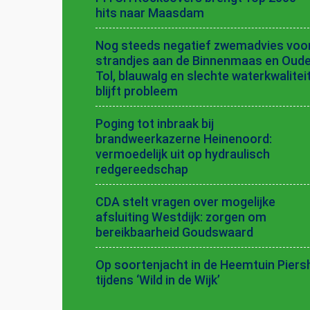
hits naar Maasdam
Nog steeds negatief zwemadvies voo
strandjes aan de Binnenmaas en Oud
Tol, blauwalg en slechte waterkwalitei
blijft probleem
Poging tot inbraak bij
brandweerkazerne Heinenoord:
vermoedelijk uit op hydraulisch
redgereedschap
CDA stelt vragen over mogelijke
afsluiting Westdijk: zorgen om
bereikbaarheid Goudswaard
Op soortenjacht in de Heemtuin Piersh
tijdens ‘Wild in de Wijk’