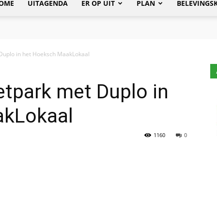
OME
UITAGENDA
ER OP UIT
PLAN
BELEVINGS
 Duplo in het Hoeksch MaakLokaal
etpark met Duplo in
akLokaal
1160
0