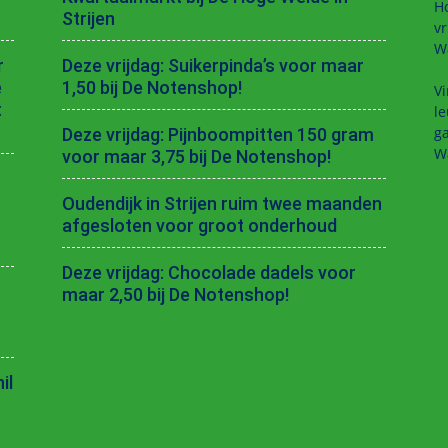
H
Strijen
vr
W
r
Deze vrijdag: Suikerpinda’s voor maar
e
1,50 bij De Notenshop!
Vi
t
le
ga
Deze vrijdag: Pijnboompitten 150 gram
W
voor maar 3,75 bij De Notenshop!
Oudendijk in Strijen ruim twee maanden
afgesloten voor groot onderhoud
Deze vrijdag: Chocolade dadels voor
maar 2,50 bij De Notenshop!
il