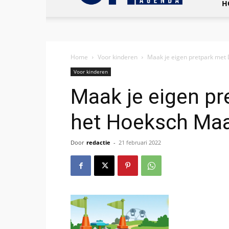
H
Home
Voor kinderen
Maak je eigen pretpark met
Voor kinderen
Maak je eigen pr
het Hoeksch Ma
Door
redactie
-
21 februari 2022