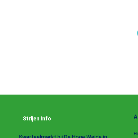
A
Strijen Info
Hi
Kwartaalmarkt bij De Hoge Weide in