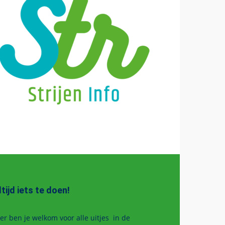
ltijd iets te doen!
er ben je welkom voor alle uitjes in de