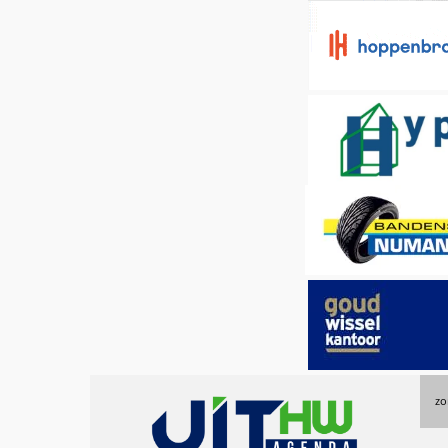
Uitagenda
zo
Hoeksche
Waard