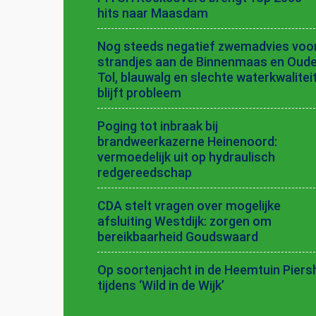
hits naar Maasdam
Nog steeds negatief zwemadvies voo
strandjes aan de Binnenmaas en Oud
Tol, blauwalg en slechte waterkwalitei
blijft probleem
Poging tot inbraak bij
brandweerkazerne Heinenoord:
vermoedelijk uit op hydraulisch
redgereedschap
CDA stelt vragen over mogelijke
afsluiting Westdijk: zorgen om
bereikbaarheid Goudswaard
Op soortenjacht in de Heemtuin Piersh
tijdens ‘Wild in de Wijk’