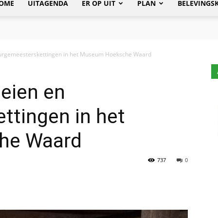
OME
UITAGENDA
ER OP UIT
PLAN
BELEVINGS
urgemeesterskettingen in het Museum Hoeksche Waard
eien en
ttingen in het
he Waard
737
0