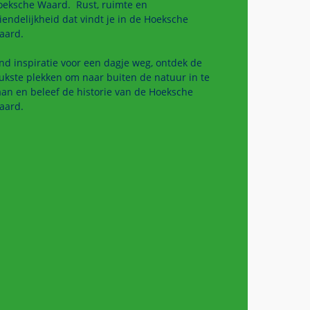
oeksche Waard. Rust, ruimte en
iendelijkheid dat vindt je in de Hoeksche
aard.
nd inspiratie voor een dagje weg, ontdek de
ukste plekken om naar buiten de natuur in te
an en beleef de historie van de Hoeksche
aard.