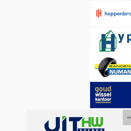
Uitagenda
zo
Hoeksche
Waard