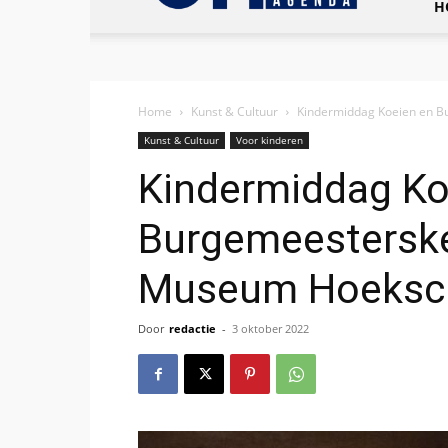
H
Home
Kunst & Cultuur
Kindermiddag Koeien en B
Kunst & Cultuur
Voor kinderen
Kindermiddag Ko
Burgemeesterske
Museum Hoeksc
Door
redactie
-
3 oktober 2022