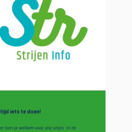
ltijd iets te doen!
er ben je welkom voor alle uitjes in de