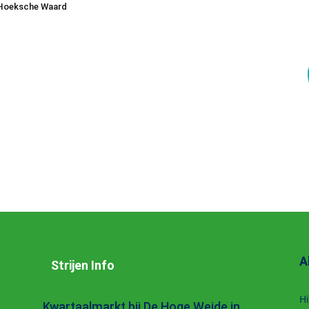
Hoeksche Waard
A
Strijen Info
Hi
Kwartaalmarkt bij De Hoge Weide in