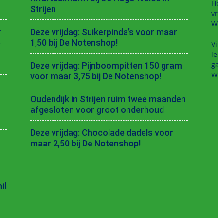
H
Strijen
vr
W
r
Deze vrijdag: Suikerpinda’s voor maar
e
1,50 bij De Notenshop!
Vi
t
le
ga
Deze vrijdag: Pijnboompitten 150 gram
W
voor maar 3,75 bij De Notenshop!
Oudendijk in Strijen ruim twee maanden
afgesloten voor groot onderhoud
Deze vrijdag: Chocolade dadels voor
maar 2,50 bij De Notenshop!
il