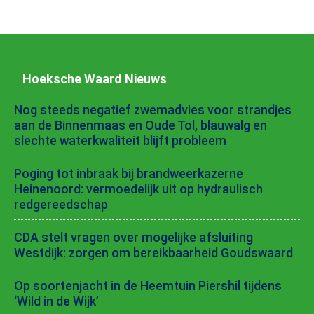
Hoeksche Waard Nieuws
Nog steeds negatief zwemadvies voor strandjes
aan de Binnenmaas en Oude Tol, blauwalg en
slechte waterkwaliteit blijft probleem
Poging tot inbraak bij brandweerkazerne
Heinenoord: vermoedelijk uit op hydraulisch
redgereedschap
CDA stelt vragen over mogelijke afsluiting
Westdijk: zorgen om bereikbaarheid Goudswaard
Op soortenjacht in de Heemtuin Piershil tijdens
‘Wild in de Wijk’