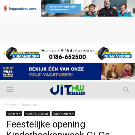
Home
Jongeren
Jongeren
Kunst & Cultuur
Voor kinderen
Feestelijke opening
Kinderboekenweek Gi-Ga-