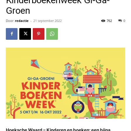
Groen
Door
redactie
-
21 september 2022
762
0
Hoeksche Waard – Kinderen en boeken: een bijna