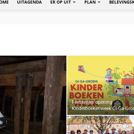
OME
UITAGENDA
ER OP UIT
PLAN
BELEVINGS
Feestelijke opening
Kinderboekenweek Gi-Ga-Gro