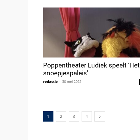
Poppentheater Ludiek speelt ‘Het
snoepjespaleis’
redactie
-
30 mei 2022
1
2
3
4