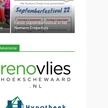
-
Eerste Septemberfestival in het
an
Numans-Dorps-huis
Advertentie