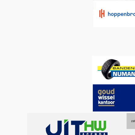
Uitagenda
za
Hoeksche
Waard