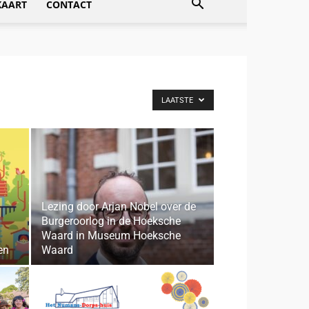
KAART
CONTACT
LAATSTE
Lezing door Arjan Nobel over de
Burgeroorlog in de Hoeksche
Waard in Museum Hoeksche
en
Waard