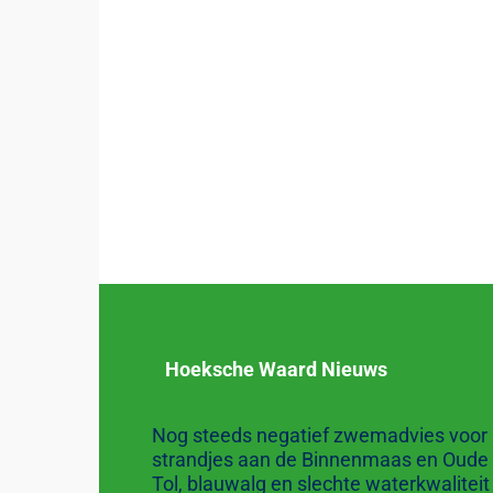
Hoeksche Waard Nieuws
Nog steeds negatief zwemadvies voor
strandjes aan de Binnenmaas en Oude
Tol, blauwalg en slechte waterkwaliteit