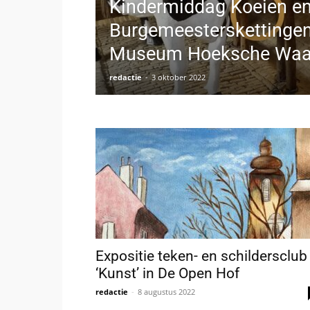
Kindermiddag Koeien e
Burgemeesterskettingen
Museum Hoeksche Waa
redactie
-
3 oktober 2022
Expositie teken- en schildersclub
‘Kunst’ in De Open Hof
redactie
-
8 augustus 2022