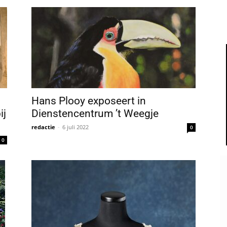
Hans Plooy exposeert in
ij
Dienstencentrum ’t Weegje
redactie
-
6 juli 2022
0
0