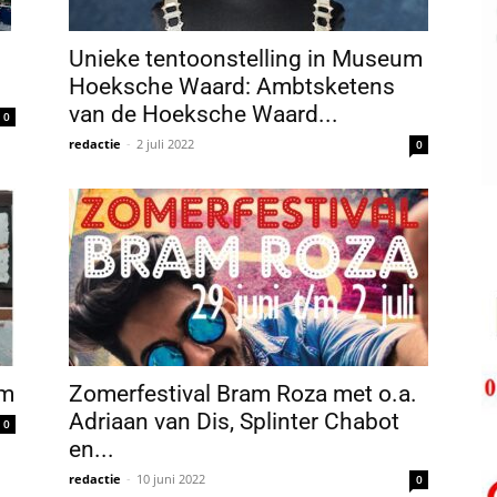
Unieke tentoonstelling in Museum
Hoeksche Waard: Ambtsketens
van de Hoeksche Waard...
0
redactie
-
2 juli 2022
0
um
Zomerfestival Bram Roza met o.a.
Adriaan van Dis, Splinter Chabot
0
en...
redactie
-
10 juni 2022
0