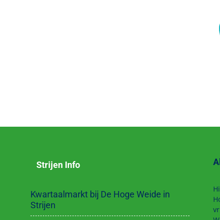
A
Strijen Info
Hi
Kwartaalmarkt bij De Hoge Weide in
H
Strijen
vr
W