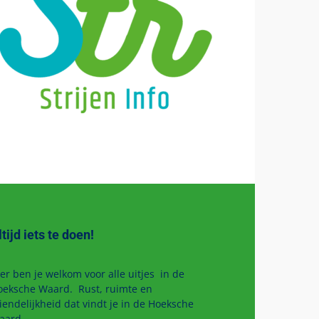
ltijd iets te doen!
er ben je welkom voor alle uitjes in de
oeksche Waard. Rust, ruimte en
iendelijkheid dat vindt je in de Hoeksche
aard.