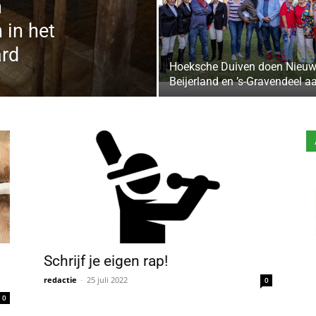
n
 in het
rd
Hoeksche Duiven doen Nieuw
Beijerland en ’s-Gravendeel a
Schrijf je eigen rap!
redactie
-
25 juli 2022
0
0