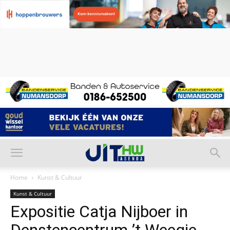
Home
Kunst & Cultuur
Kunst & Cultuur
Expositie Catja Nijboer in
Denstencentrum ’t Weegje