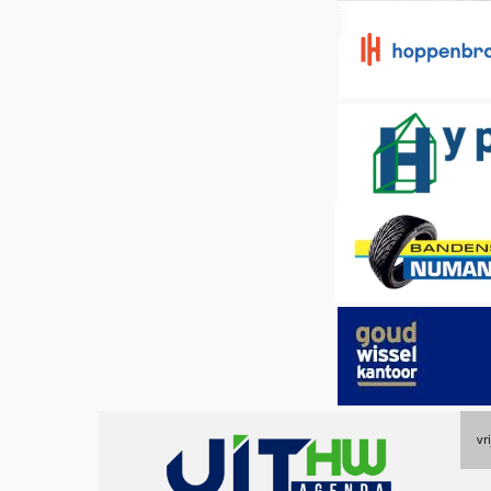
Uitagenda
vr
Hoeksche
Waard