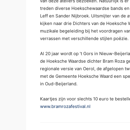
van deze ateliers bezoeken. Natuurlijk is e
treden diverse Hoekschewaardse bands en m
Leff en Sander Nijbroek. Uitsmijter van de 
kijken naar drie Dichters van de Hoeksche 
muzikale begeleiding bij het voordragen van
verrassen met verschillende stijlen poëzie.
Al 20 jaar wordt op ’t Gors in Nieuw-Beijerla
de Hoeksche Waardse dichter Bram Roza geho
regionale versie van Oerol, de afgelopen t
met de Gemeente Hoeksche Waard een specia
in Oud-Beijerland.
Kaartjes zijn voor slechts 10 euro te bestel
www.bramrozafestival.nl