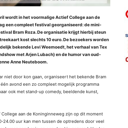
l wordt in het voormalige Actief College aan de
g een compleet festival georganiseerd: de mini-
tival Bram Roza. De organisatie krijgt hierbij steun
reekaart kost slechts 10 euro. De bezoekers worden
ndelijk bekende Levi Weemoedt, het verhaal van Tex
ondshow met Arjen Lubach) en de humor van oud-
ienne Anne Neuteboom.
aar niet door kon gaan, organiseert het bekende Bram
j in één avond een zo compleet mogelijk programma
maar ook met stand-up comedy, beeldende kunst,
f College aan de Koninginneweg zijn op dit moment
00-24.00 uur kan men tussen de optredens door veel