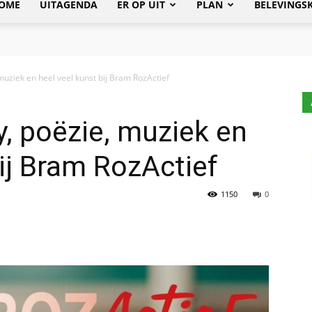
OME
UITAGENDA
ER OP UIT
PLAN
BELEVINGS
uziek en heel veel kunst bij Bram RozActief
, poëzie, muziek en
bij Bram RozActief
1150
0