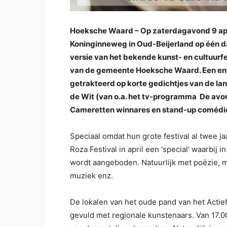
Hoeksche Waard – Op zaterdagavond 9 apri
Koninginneweg in Oud-Beijerland op één da
versie van het bekende kunst- en cultuurfes
van de gemeente Hoeksche Waard. Een ent
getrakteerd op korte gedichtjes van de la
de Wit (van o.a. het tv-programma De av
Cameretten winnares en stand-up coméd
Speciaal omdat hun grote festival al twee j
Roza Festival in april een ‘special’ waarbi
wordt aangeboden. Natuurlijk met poëzie, 
muziek enz.
De lokalen van het oude pand van het Actie
gevuld met regionale kunstenaars. Van 17.