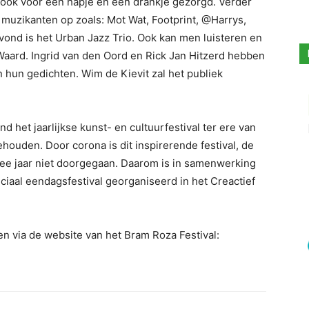
r ook voor een hapje en een drankje gezorgd. Verder
uzikanten op zoals: Mot Wat, Footprint, @Harrys,
avond is het Urban Jazz Trio. Ook kan men luisteren en
Waard. Ingrid van den Oord en Rick Jan Hitzerd hebben
 hun gedichten. Wim de Kievit zal het publiek
nd het jaarlijkse kunst- en cultuurfestival ter ere van
uden. Door corona is dit inspirerende festival, de
wee jaar niet doorgegaan. Daarom is in samenwerking
al eendagsfestival georganiseerd in het Creactief
len via de website van het Bram Roza Festival: