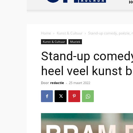
H
Home
Kunst & Cultuur
Stand-up comedy, poëzie, m
Kunst & Cultuur
Muziek
Stand-up comedy
heel veel kunst 
Door
redactie
-
25 maart 2022