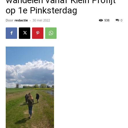
op 1e Pinksterdag
Door
redactie
-
30 mei 2022
938
0