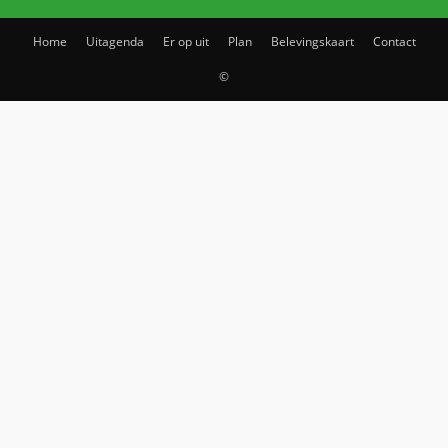
Home
Uitagenda
Er op uit
Plan
Belevingskaart
Contact
©