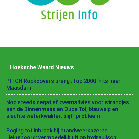
Hoeksche Waard Nieuws
PITCH Rockcovers brengt Top 2000-hits naar
Maasdam
Nog steeds negatief zwemadvies voor strandjes
aan de Binnenmaas en Oude Tol, blauwalg en
slechte waterkwaliteit blijft probleem
Poging tot inbraak bij brandweerkazerne
Heinenoord: vermoedelijk uit op hydraulisch