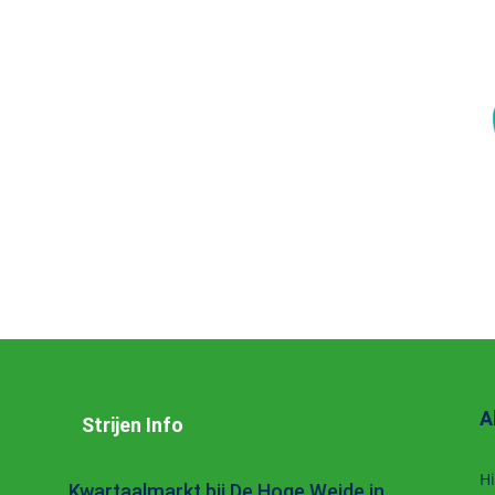
A
Strijen Info
Hi
Kwartaalmarkt bij De Hoge Weide in