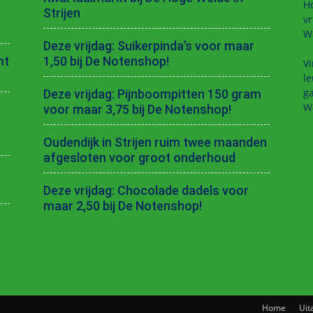
H
Strijen
vr
W
Deze vrijdag: Suikerpinda’s voor maar
mt
1,50 bij De Notenshop!
Vi
le
ga
Deze vrijdag: Pijnboompitten 150 gram
W
voor maar 3,75 bij De Notenshop!
Oudendijk in Strijen ruim twee maanden
afgesloten voor groot onderhoud
Deze vrijdag: Chocolade dadels voor
maar 2,50 bij De Notenshop!
Home
Uit