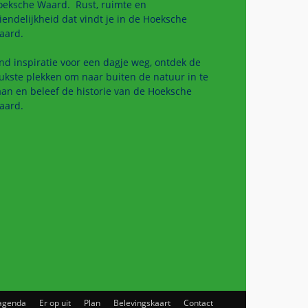
oeksche Waard. Rust, ruimte en
iendelijkheid dat vindt je in de Hoeksche
aard.
nd inspiratie voor een dagje weg, ontdek de
ukste plekken om naar buiten de natuur in te
an en beleef de historie van de Hoeksche
aard.
agenda
Er op uit
Plan
Belevingskaart
Contact