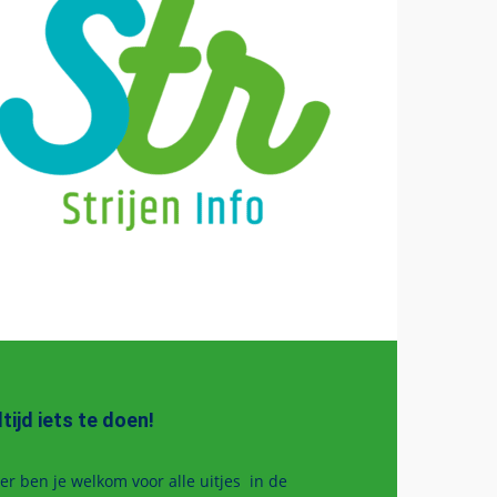
ltijd iets te doen!
er ben je welkom voor alle uitjes in de