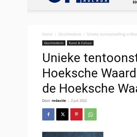
H
Home
Geschiedenis
Unieke tentoonstelling in 
Geschiedenis
Kunst & Cultuur
Unieke tentoons
Hoeksche Waard
de Hoeksche Waa
Door
redactie
-
2 juli 2022