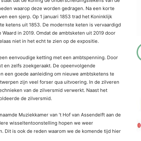
staat dat de koning de onderscheidingstekens van de
heden waarop deze worden gedragen. Na een korte
n een sjerp. Op 1 januari 1853 trad het Koninklijk
te ketens uit 1853. De modernste keten is vervaardigd
 Waard in 2019. Omdat de ambtsketen uit 2019 door
as niet in het echt te zien op de expositie.
t een eenvoudige ketting met een ambtspenning. Door
akt en zelfs zoekgeraakt. De opeenvolgende
n een goede aanleiding om nieuwe ambtsketens te
erpen zijn veel forser qua uitvoering. In de zilveren
technieken van de zilversmid verwerkt. Naast het
oldeerde de zilversmid.
genaamde Muziekkamer van ’t Hof van Assendelft aan de
dere wisseltentoonstelling hopen we weer
en. Dit is ook de reden waarom we de komende tijd hier