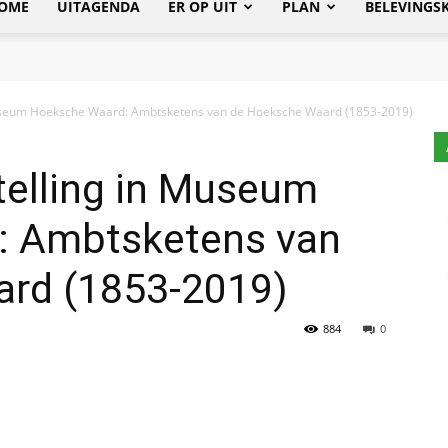
OME
UITAGENDA
ER OP UIT
PLAN
BELEVINGS
Museum Hoeksche Waard: Ambtsketens van de Hoeksche Waard (1853-2019)
telling in Museum
: Ambtsketens van
rd (1853-2019)
884
0