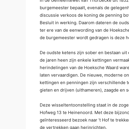
In de Gemeentewet van Thorbecke uit 1852 
burgemeester bepaalt, evenals de gelegen
discussie verkoos de koning de penning bove
Besluit in werking. Daarom dateren de ouds
ter ere van de eenwording van de Hoeksche
de burgemeester wordt gedragen is deze hela
De oudste ketens zijn sober en bestaan ui
de jaren heen zijn enkele kettingen verma
herindelingen van de Hoeksche Waard ware
laten vervaardigen. De nieuwe, moderne ontw
kettingen en penningen zijn verschillende 
gieten en drijven (uithameren), zaagde en s
Deze wisseltentoonstelling staat in de zo
Hofweg 13 te Heinenoord. Met deze bijzon
geïnteresseerd bezoek naar ‘t Hof te trekk
de vertrekken gaan herinrichten.