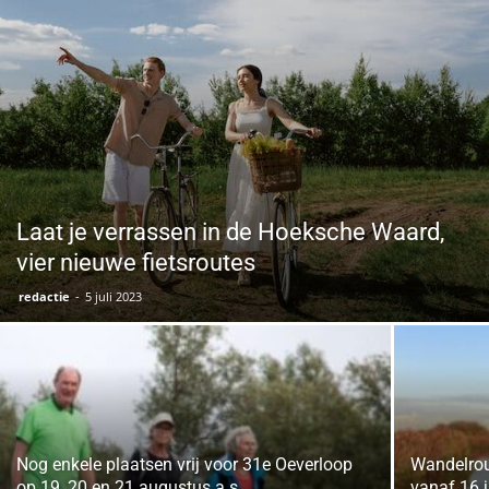
Laat je verrassen in de Hoeksche Waard,
vier nieuwe fietsroutes
redactie
-
5 juli 2023
Nog enkele plaatsen vrij voor 31e Oeverloop
Wandelrou
op 19, 20 en 21 augustus a.s
vanaf 16 j