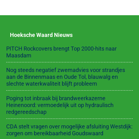
Hoeksche Waard Nieuws
PITCH Rockcovers brengt Top 2000-hits naar
Maasdam
Nog steeds negatief zwemadvies voor strandjes
aan de Binnenmaas en Oude Tol, blauwalg en
slechte waterkwaliteit blijft probleem
Poging tot inbraak bij brandweerkazerne
Heinenoord: vermoedelijk uit op hydraulisch
redgereedschap
CDA stelt vragen over mogelijke afsluiting Westdijk:
zorgen om bereikbaarheid Goudswaard