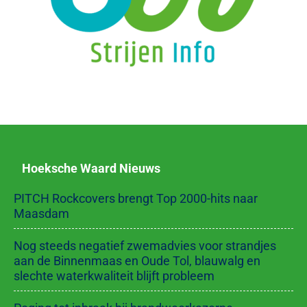
Hoeksche Waard Nieuws
PITCH Rockcovers brengt Top 2000-hits naar
Maasdam
Nog steeds negatief zwemadvies voor strandjes
aan de Binnenmaas en Oude Tol, blauwalg en
slechte waterkwaliteit blijft probleem