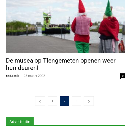
De musea op Tiengemeten openen weer
hun deuren!
redactie
-
25 maart 2022
0
1
2
3
Advertentie