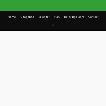
Home
Uitagenda
Er op uit
Plan
Belevingskaart
Contact
©